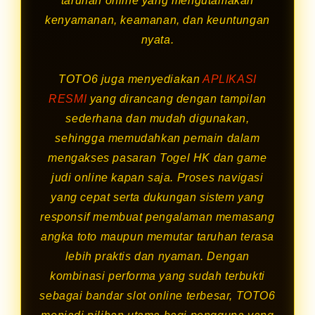
taruhan online yang mengutamakan
kenyamanan, keamanan, dan keuntungan
nyata.
TOTO6 juga menyediakan
APLIKASI
RESMI
yang dirancang dengan tampilan
sederhana dan mudah digunakan,
sehingga memudahkan pemain dalam
mengakses pasaran Togel HK dan game
judi online kapan saja. Proses navigasi
yang cepat serta dukungan sistem yang
responsif membuat pengalaman memasang
angka toto maupun memutar taruhan terasa
lebih praktis dan nyaman. Dengan
kombinasi performa yang sudah terbukti
sebagai bandar slot online terbesar, TOTO6