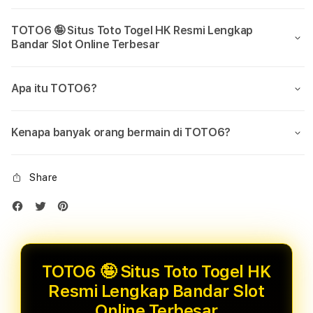
TOTO6 🤪 Situs Toto Togel HK Resmi Lengkap
Bandar Slot Online Terbesar
Apa itu TOTO6?
Kenapa banyak orang bermain di TOTO6?
Share
TOTO6 🤪 Situs Toto Togel HK
Resmi Lengkap Bandar Slot
Online Terbesar