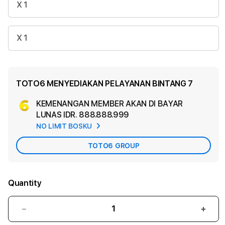
X 1
X 1
TOTO6 MENYEDIAKAN PELAYANAN BINTANG 7
KEMENANGAN MEMBER AKAN DI BAYAR
Ad
LUNAS
IDR. 888.888.999
App
NO LIMIT BOSKU
Car
TOTO6 GROUP
Quantity
Decrease
Incr
quantity
quant