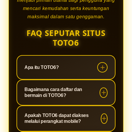
menjadi pilihan utama bagi pengguna yang
mencari kemudahan serta keuntungan
maksimal dalam satu genggaman.
FAQ SEPUTAR SITUS
TOTO6
Apa itu TOTO6?
TOTO6 adalah situs toto togel HK
Bagaimana cara daftar dan
resmi terlengkap sekaligus bandar
bermain di TOTO6?
slot online terbesar nomor satu di
Indonesia yang menawarkan
Anda cukup mengklik tombol daftar
Apakah TOTO6 dapat diakses
integrasi permainan taruhan
di link resmi TOTO6, mengisi
melalui perangkat mobile?
terpopuler dalam satu akun
formulir pendaftaran dengan data