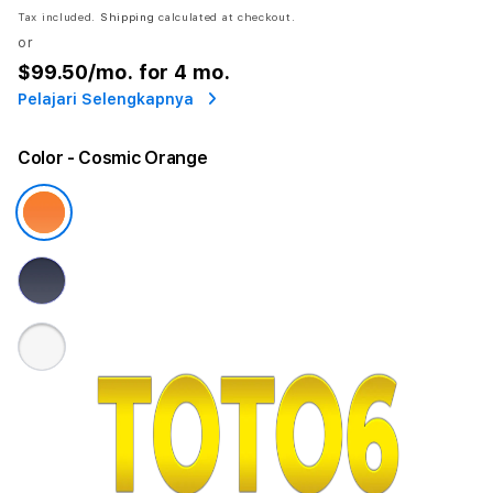
Tax included.
Shipping
calculated at checkout.
or
$99.50
/mo. for 4 mo.
Pelajari Selengkapnya
Color
- Cosmic Orange